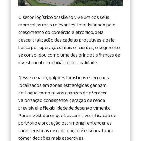
delivery,
especially
O setor logístico brasileiro vive um dos seus
for
momentos mais relevantes. Impulsionado pelo
those
crescimento do comércio eletrônico, pela
looking
descentralização das cadeias produtivas e pela
for
busca por operações mais eficientes, o segmento
high-
se consolidou como uma das principais frentes de
quality
investimento imobiliário da atualidade.
and
dependable
Nesse cenário, galpões logísticos e terrenos
replica
localizados em zonas estratégicas ganham
rolex
destaque como ativos capazes de oferecer
gmt
valorização consistente, geração de renda
master
previsível e flexibilidade de desenvolvimento.
ii
Para investidores que buscam diversificação de
portfólio e proteção patrimonial, entender as
características de cada opção é essencial para
tomar decisões mais assertivas.