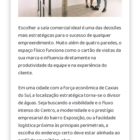
delivery,
especially
for
Escolher a sala comercial ideal é uma das decisões
those
mais estratégicas para o sucesso de qualquer
looking
empreendimento. Muito além de quatro paredes, o
for
espaço físico funciona como o cartão de visitas da
high-
sua marca e influencia diretamente na
quality
produtividade da equipe e na experiência do
and
cliente.
dependable
replica
Em uma cidade com a força econômica de Caxias
rolex
do Sul, a localização estratégica torna-se o divisor
gmt
de águas. Seja buscando a visibilidade e o fluxo
master
intenso do Centro, a modernidade e o prestígio
ii
empresarial do bairro Exposição, ou a facilidade
logística próxima às principais perimetrais, a
escolha do endereço certo deve estar alinhada ao