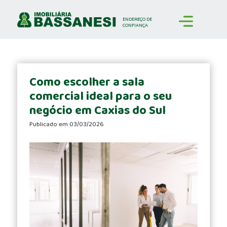
We
work
ENDEREÇO
DE
CONFIANÇA
hard
to
ensure
each
customer
Como escolher a sala
has
comercial ideal para o seu
a
negócio em Caxias do Sul
smooth
Publicado em 03/03/2026
and
honest
shopping
experience,
from
choosing
a
model
to