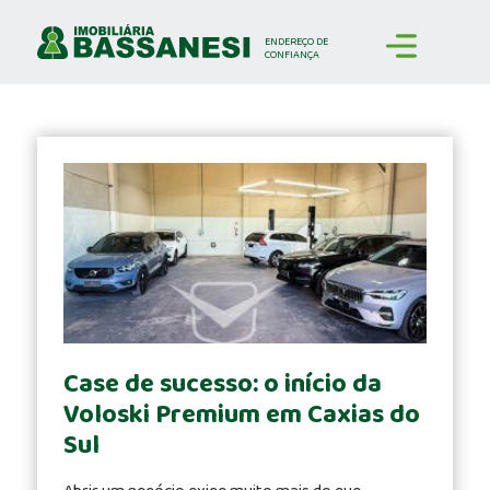
We
work
ENDEREÇO
DE
CONFIANÇA
hard
to
ensure
each
customer
has
a
smooth
and
honest
shopping
experience,
Case de sucesso: o início da
from
choosing
Voloski Premium em Caxias do
a
Sul
model
to