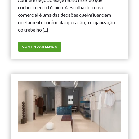
Abrir um negócio exige muito mais do que
delivery,
conhecimento técnico. A escolha do imóvel
especially
comercial é uma das decisões que influenciam
for
diretamente o início da operação, a organização
those
do trabalho […]
looking
for
CONTINUAR LENDO
high-
quality
and
dependable
replica
rolex
gmt
master
ii